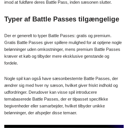
imod at fuldføre deres Battle Pass, inden sæsonen slutter.
Typer af Battle Passes tilgængelige
Der er generelt to typer Battle Passes: gratis og premium.
Gratis Battle Passes giver spillere mulighed for at optjene nogle
belønninger uden omkostninger, mens premium Battle Passes
kræver et køb og tilbyder mere eksklusive genstande og
fordele.
Nogle spil kan også have sæsonbestemte Battle Passes, der
ændrer sig med hver ny sæson, hvilket giver friskt indhold og
udfordringer. Derudover kan visse spil introducere
temabaserede Battle Passes, der er tilpasset specifikke
begivenheder eller samarbejder, hvilket tilbyder unikke
belønninger, der afspejler disse temaer.