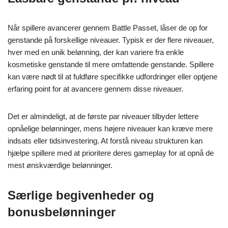
Når spillere avancerer gennem Battle Passet, låser de op for
genstande på forskellige niveauer. Typisk er der flere niveauer,
hver med en unik belønning, der kan variere fra enkle
kosmetiske genstande til mere omfattende genstande. Spillere
kan være nødt til at fuldføre specifikke udfordringer eller optjene
erfaring point for at avancere gennem disse niveauer.
Det er almindeligt, at de første par niveauer tilbyder lettere
opnåelige belønninger, mens højere niveauer kan kræve mere
indsats eller tidsinvestering. At forstå niveau strukturen kan
hjælpe spillere med at prioritere deres gameplay for at opnå de
mest ønskværdige belønninger.
Særlige begivenheder og
bonusbelønninger