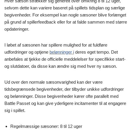
Hver sæson strækker sig generelt over omkring 8 til 12 uger,
selvom dette kan variere baseret på spillets tidsplan og særlige
begivenheder. For eksempel kan nogle sæsoner blive forlænget
på grund af spillerfeedback eller for at falde sammen med større
opdateringer.
I løbet af sæsonen har spillere mulighed for at fuldføre
udfordringer og optjene
belønninger i
deres eget tempo. Det
anbefales at tjekke de officielle meddelelser for specifikke start-
og slutdatoer, da disse kan ændre sig med hver ny sæson.
Ud over den normale sæsonvarighed kan der være
tidsbegrænsede begivenheder, der tilbyder unikke udfordringer
og belønninger. Disse begivenheder kører ofte parallelt med
Battle Passet og kan give yderligere incitamenter til at engagere
sig i spillet.
Regelmæssige sæsoner: 8 til 12 uger