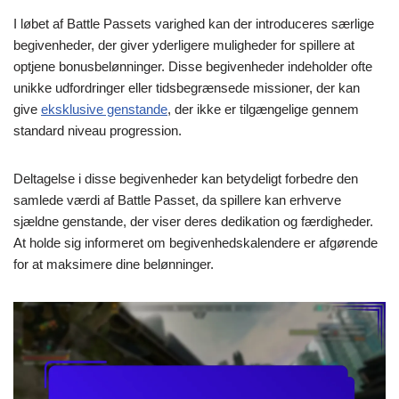
I løbet af Battle Passets varighed kan der introduceres særlige
begivenheder, der giver yderligere muligheder for spillere at
optjene bonusbelønninger. Disse begivenheder indeholder ofte
unikke udfordringer eller tidsbegrænsede missioner, der kan
give
eksklusive genstande
, der ikke er tilgængelige gennem
standard niveau progression.
Deltagelse i disse begivenheder kan betydeligt forbedre den
samlede værdi af Battle Passet, da spillere kan erhverve
sjældne genstande, der viser deres dedikation og færdigheder.
At holde sig informeret om begivenhedskalendere er afgørende
for at maksimere dine belønninger.