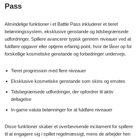
Pass
Almindelige funktioner i et Battle Pass inkluderer et tieret
belønningssystem, eksklusive genstande og tidsbegrænsede
udfordringer. Spillere avancerer typisk gennem niveauer ved at
fuldføre opgaver eller optjene erfaring point, hvor de låser op for
forskellige kosmetiske genstande og forbedringer undervejs.
Tieret progression med flere niveauer
Eksklusive kosmetiske genstande som skins og emotes
Tidsbegrænsede udfordringer, der opfordrer til aktiv
deltagelse
In-game valuta belønninger for at fuldføre niveauer
Disse funktioner skaber et overbevisende incitament for spillere
til at engagere sig i spillet regelmæssigt, mens de arbejder hen