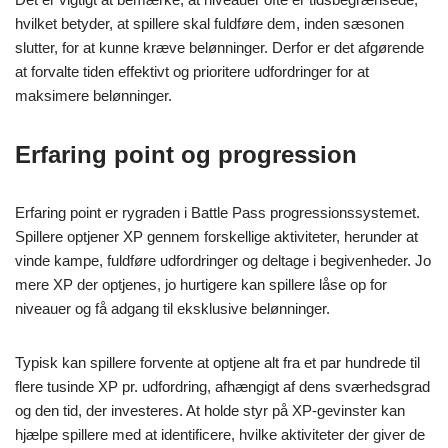
hvilket betyder, at spillere skal fuldføre dem, inden sæsonen
slutter, for at kunne kræve belønninger. Derfor er det afgørende
at forvalte tiden effektivt og prioritere udfordringer for at
maksimere belønninger.
Erfaring point og progression
Erfaring point er rygraden i Battle Pass progressionssystemet.
Spillere optjener XP gennem forskellige aktiviteter, herunder at
vinde kampe, fuldføre udfordringer og deltage i begivenheder. Jo
mere XP der optjenes, jo hurtigere kan spillere låse op for
niveauer og få adgang til eksklusive belønninger.
Typisk kan spillere forvente at optjene alt fra et par hundrede til
flere tusinde XP pr. udfordring, afhængigt af dens sværhedsgrad
og den tid, der investeres. At holde styr på XP-gevinster kan
hjælpe spillere med at identificere, hvilke aktiviteter der giver de