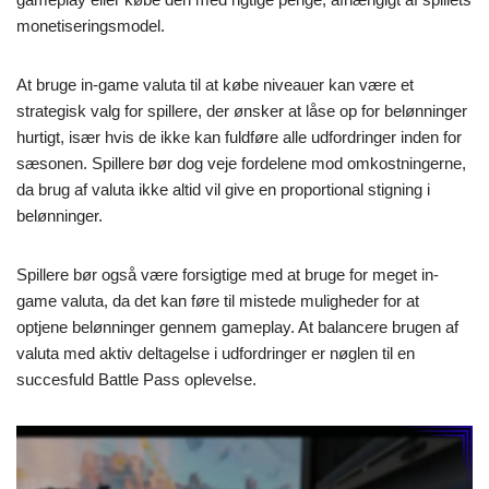
monetiseringsmodel.
At bruge in-game valuta til at købe niveauer kan være et
strategisk valg for spillere, der ønsker at låse op for belønninger
hurtigt, især hvis de ikke kan fuldføre alle udfordringer inden for
sæsonen. Spillere bør dog veje fordelene mod omkostningerne,
da brug af valuta ikke altid vil give en proportional stigning i
belønninger.
Spillere bør også være forsigtige med at bruge for meget in-
game valuta, da det kan føre til mistede muligheder for at
optjene belønninger gennem gameplay. At balancere brugen af
valuta med aktiv deltagelse i udfordringer er nøglen til en
succesfuld Battle Pass oplevelse.