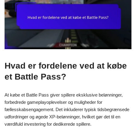
Hvad er fordelene ved at købe
et Battle Pass?
At købe et Battle Pass giver spillere eksklusive belønninger,
forbedrede gameplayoplevelser og muligheder for
fællesskabsengagement. Det inkluderer typisk tidsbegrænsede
udfordringer og øgede XP-belønninger, hvilket gør det til en
værdifuld investering for dedikerede spillere.