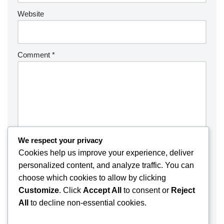
Website
Comment
*
We respect your privacy
Cookies help us improve your experience, deliver
personalized content, and analyze traffic. You can
choose which cookies to allow by clicking
Customize
. Click
Accept All
to consent or
Reject
Save my name, email, and website in this browser for the
All
to decline non-essential cookies.
next time I comment.