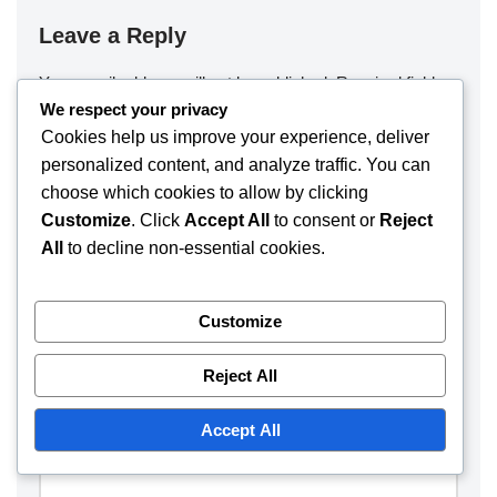
Leave a Reply
Your email address will not be published.
Required fields
We respect your privacy
are marked
*
Cookies help us improve your experience, deliver
personalized content, and analyze traffic. You can
Name
*
choose which cookies to allow by clicking
Customize
. Click
Accept All
to consent or
Reject
All
to decline non-essential cookies.
Email
*
Customize
Website
Reject All
Accept All
Comment
*