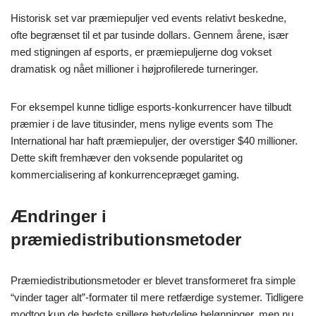
Historisk set var præmiepuljer ved events relativt beskedne,
ofte begrænset til et par tusinde dollars. Gennem årene, især
med stigningen af esports, er præmiepuljerne dog vokset
dramatisk og nået millioner i højprofilerede turneringer.
For eksempel kunne tidlige esports-konkurrencer have tilbudt
præmier i de lave titusinder, mens nylige events som The
International har haft præmiepuljer, der overstiger $40 millioner.
Dette skift fremhæver den voksende popularitet og
kommercialisering af konkurrencepræget gaming.
Ændringer i
præmiedistributionsmetoder
Præmiedistributionsmetoder er blevet transformeret fra simple
“vinder tager alt”-formater til mere retfærdige systemer. Tidligere
modtog kun de bedste spillere betydelige belønninger, men nu