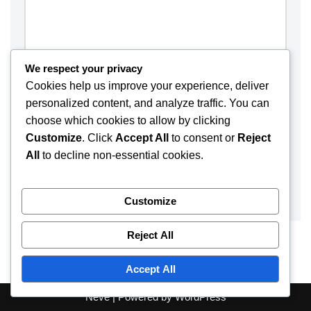
We respect your privacy
Cookies help us improve your experience, deliver
personalized content, and analyze traffic. You can
choose which cookies to allow by clicking
Customize
. Click
Accept All
to consent or
Reject
Save my name, email, and website in this browser for the
All
to decline non-essential cookies.
next time I comment.
Customize
Reject All
Accept All
Neve
| Powered by
WordPress