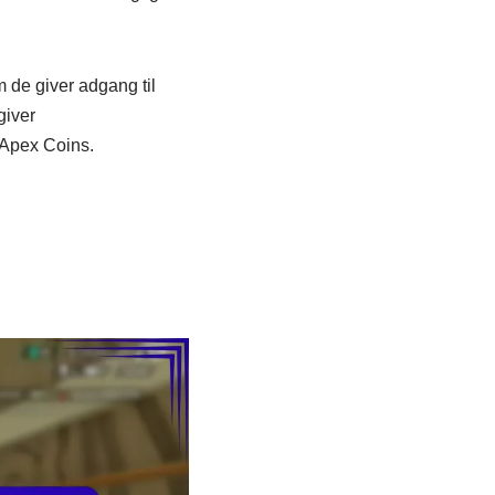
m de giver adgang til
giver
 Apex Coins.