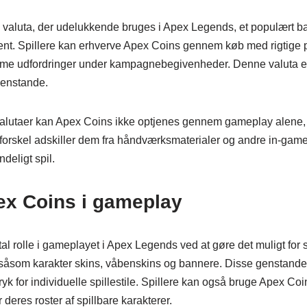
l valuta, der udelukkende bruges i Apex Legends, et populært bat
t. Spillere kan erhverve Apex Coins gennem køb med rigtige p
game udfordringer under kampagnebegivenheder. Denne valuta er 
genstande.
valutaer kan Apex Coins ikke optjenes gennem gameplay alene, h
orskel adskiller dem fra håndværksmaterialer og andre in-game 
eligt spil.
ex Coins i gameplay
tal rolle i gameplayet i Apex Legends ved at gøre det muligt for s
såsom karakter skins, våbenskins og bannere. Disse genstande 
yk for individuelle spillestile. Spillere kan også bruge Apex Coin
 deres roster af spillbare karakterer.