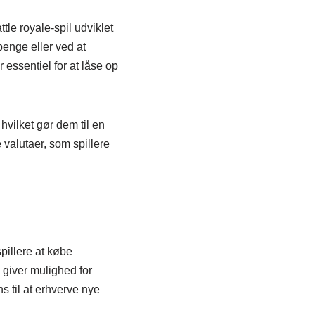
tle royale-spil udviklet
enge eller ved at
essentiel for at låse op
vilket gør dem til en
valutaer, som spillere
pillere at købe
giver mulighed for
s til at erhverve nye