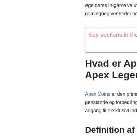
øge deres in-game valu
gamingbegivenheder og h
Key sections in the
Hvad er Ap
Apex Lege
Apex Coins
er den primæ
genstande og forbedringe
adgang til eksklusivt in
Definition a