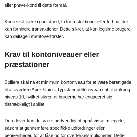
eller prøve-konti til dette formål.
Konti skal være i god stand, fri for restriktioner eller forbud, der
kan forhindre transaktioner. Dette sikrer, at kun legitime brugere
kan deltage i møntoverførsler.
Krav til kontoniveauer eller
præstationer
Spillere skal nå et minimum kontoniveau for at være berettigede
til at overføre Apex Coins. Typisk er dette niveau sat til omkring
niveau 10, hvilket sikrer, at brugerne har engageret sig
tilstrækkeligt i spillet.
Derudover kan det være nødvendigt at opnå visse milepæle,
såsom at gennemføre specifikke udfordringer eller
begivenheder, for at låse op for overførselsmuligheder. Dette