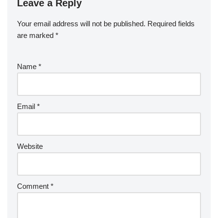
Leave a Reply
Your email address will not be published.
Required fields
are marked
*
Name
*
Email
*
Website
Comment
*