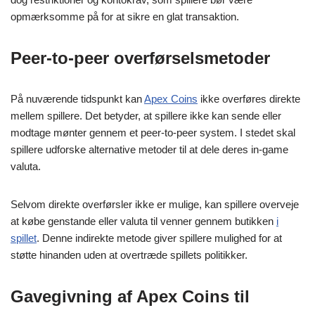
opmærksomme på for at sikre en glat transaktion.
Peer-to-peer overførselsmetoder
På nuværende tidspunkt kan
Apex Coins
ikke overføres direkte
mellem spillere. Det betyder, at spillere ikke kan sende eller
modtage mønter gennem et peer-to-peer system. I stedet skal
spillere udforske alternative metoder til at dele deres in-game
valuta.
Selvom direkte overførsler ikke er mulige, kan spillere overveje
at købe genstande eller valuta til venner gennem butikken
i
spillet
. Denne indirekte metode giver spillere mulighed for at
støtte hinanden uden at overtræde spillets politikker.
Gavegivning af Apex Coins til