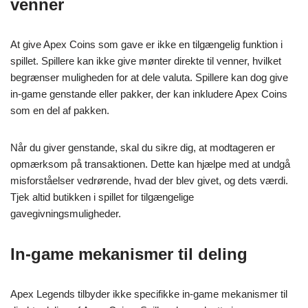
venner
At give Apex Coins som gave er ikke en tilgængelig funktion i
spillet. Spillere kan ikke give mønter direkte til venner, hvilket
begrænser muligheden for at dele valuta. Spillere kan dog give
in-game genstande eller pakker, der kan inkludere Apex Coins
som en del af pakken.
Når du giver genstande, skal du sikre dig, at modtageren er
opmærksom på transaktionen. Dette kan hjælpe med at undgå
misforståelser vedrørende, hvad der blev givet, og dets værdi.
Tjek altid butikken i spillet for tilgængelige
gavegivningsmuligheder.
In-game mekanismer til deling
Apex Legends tilbyder ikke specifikke in-game mekanismer til