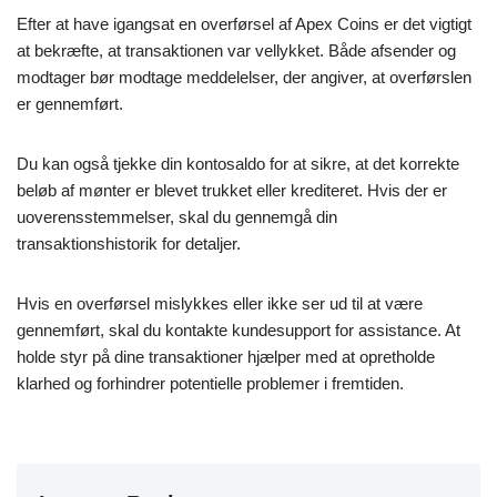
Efter at have igangsat en overførsel af Apex Coins er det vigtigt
at bekræfte, at transaktionen var vellykket. Både afsender og
modtager bør modtage meddelelser, der angiver, at overførslen
er gennemført.
Du kan også tjekke din kontosaldo for at sikre, at det korrekte
beløb af mønter er blevet trukket eller krediteret. Hvis der er
uoverensstemmelser, skal du gennemgå din
transaktionshistorik for detaljer.
Hvis en overførsel mislykkes eller ikke ser ud til at være
gennemført, skal du kontakte kundesupport for assistance. At
holde styr på dine transaktioner hjælper med at opretholde
klarhed og forhindrer potentielle problemer i fremtiden.