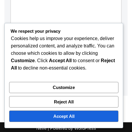
We respect your privacy
Cookies help us improve your experience, deliver
personalized content, and analyze traffic. You can
choose which cookies to allow by clicking
Customize
. Click
Accept All
to consent or
Reject
Save my name, email, and website in this browser for the
All
to decline non-essential cookies.
next time I comment.
Customize
Reject All
Accept All
Neve
| Powered by
WordPress