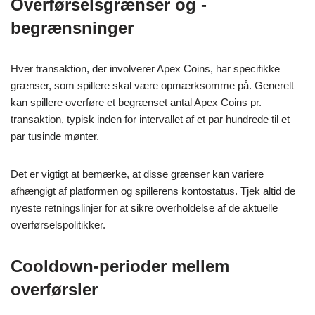
Overførselsgrænser og -
begrænsninger
Hver transaktion, der involverer Apex Coins, har specifikke
grænser, som spillere skal være opmærksomme på. Generelt
kan spillere overføre et begrænset antal Apex Coins pr.
transaktion, typisk inden for intervallet af et par hundrede til et
par tusinde mønter.
Det er vigtigt at bemærke, at disse grænser kan variere
afhængigt af platformen og spillerens kontostatus. Tjek altid de
nyeste retningslinjer for at sikre overholdelse af de aktuelle
overførselspolitikker.
Cooldown-perioder mellem
overførsler