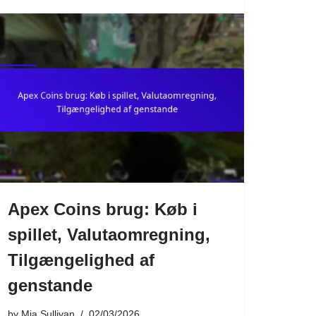
Apex Coins brug: Køb i
spillet, Valutaomregning,
Tilgængelighed af
genstande
by
Mia Sullivan
02/03/2026