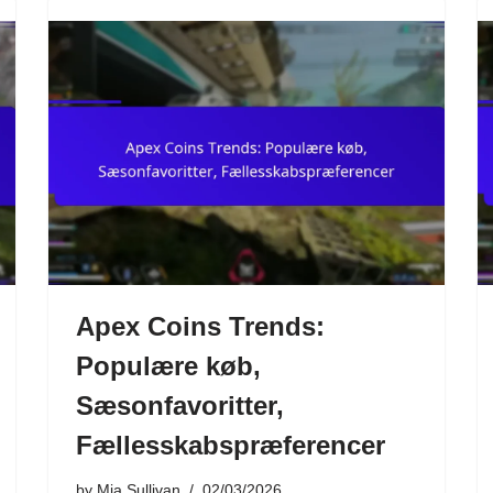
Apex Coins Trends:
Populære køb,
Sæsonfavoritter,
Fællesskabspræferencer
by
Mia Sullivan
02/03/2026