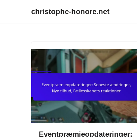
christophe-honore.net
Skip
to
content
Eventpræmieopdateringer: