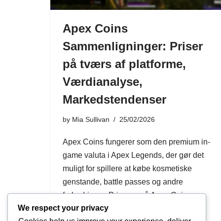
Apex Coins
Sammenligninger: Priser
på tværs af platforme,
Værdianalyse,
Markedstendenser
by
Mia Sullivan
25/02/2026
Apex Coins fungerer som den premium in-
game valuta i Apex Legends, der gør det
muligt for spillere at købe kosmetiske
genstande, battle passes og andre
forbedringer. Priserne på Apex Coins
We respect your privacy
varierer på tværs af platforme…