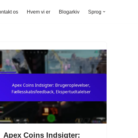
ntakt os
Hvem vi er
Blogarkiv
Sprog
Apex Coins Indsigter: