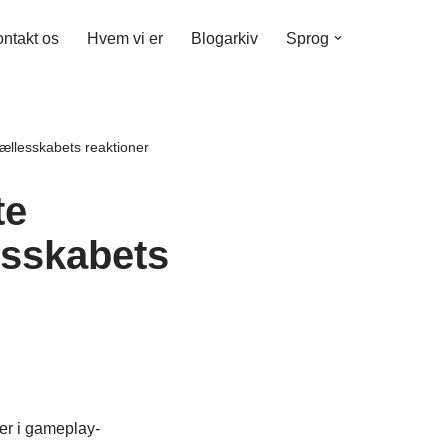
ntakt os
Hvem vi er
Blogarkiv
Sprog
ællesskabets reaktioner
te
esskabets
er i gameplay-