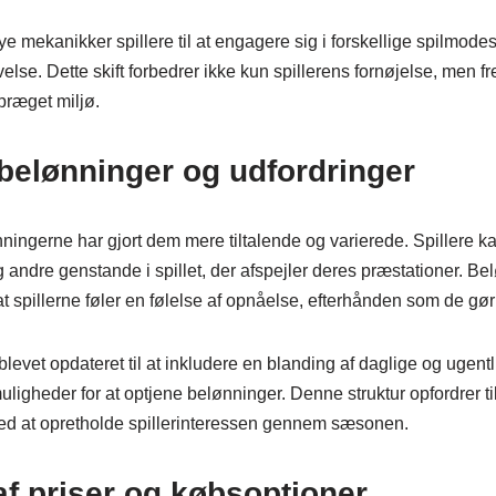
 mekanikker spillere til at engagere sig i forskellige spilmodes
velse. Dette skift forbedrer ikke kun spillerens fornøjelse, men
præget miljø.
belønninger og udfordringer
ningerne har gjort dem mere tiltalende og varierede. Spillere k
andre genstande i spillet, der afspejler deres præstationer. Bel
 at spillerne føler en følelse af opnåelse, efterhånden som de gør
levet opdateret til at inkludere en blanding af daglige og ugentl
ligheder for at optjene belønninger. Denne struktur opfordrer t
d at opretholde spillerinteressen gennem sæsonen.
af priser og købsoptioner