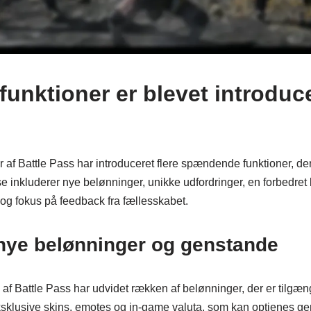
funktioner er blevet introduce
 af Battle Pass har introduceret flere spændende funktioner, d
e inkluderer nye belønninger, unikke udfordringer, en forbedret
g fokus på feedback fra fællesskabet.
 nye belønninger og genstande
f Battle Pass har udvidet rækken af belønninger, der er tilgæng
sklusive skins, emotes og in-game valuta, som kan optjenes ge