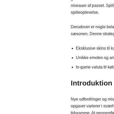
niveauer af passet. Spil
spilleoplevelse.
Derudover er nogle beløn
sæsonen. Denne strategi
Eksklusive skins til 
Unikke emotes og an
In-game valuta til kø
Introduktion
Nye udfordringer og miss
opgaver varierer i sværh
tidsramme. At gennemfør