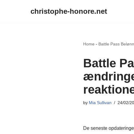
christophe-honore.net
Skip
to
content
Home
-
Battle Pass Belønn
Battle P
ændringe
reaktion
by
Mia Sullivan
24/02/2
De seneste opdateringer