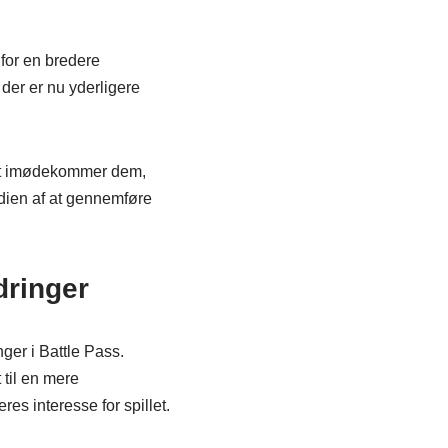
 for en bredere
er er nu yderligere
lket imødekommer dem,
rdien af at gennemføre
dringer
er i Battle Pass.
 til en mere
s interesse for spillet.