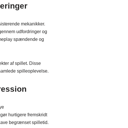
eringer
ksisterende mekanikker.
 gennem udfordringer og
gameplay spændende og
ekter af spillet. Disse
 samlede spilleoplevelse.
ression
ye
gør hurtigere fremskridt
ave begrænset spilletid.