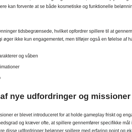
lere kan forvente at se både kosmetiske og funktionelle belønnin
ninger tidsbegrænsede, hvilket opfordrer spillere til at gennem
 øger ikke kun engagementet, men tilføjer også en følelse af h
karakterer og våben
imationer
b
 af nye udfordringer og missioner
ioner er blevet introduceret for at holde gameplay friskt og en
edsgrad og kræver ofte, at spillere gennemfører specifikke mål i
e disse udfordringer belønner spillere med erfaring point og e