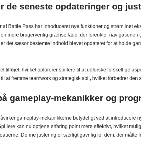
r de seneste opdateringer og just
 af Battle Pass har introduceret nye funktioner og strømlinet e
e en mere brugervenlig grænseflade, der forenkler navigationen
 er det sæsonbestemte indhold blevet opdateret for at holde 
 tilføjet, hvilket opfordrer spillere til at udforske forskellige asp
 til at fremme teamwork og strategisk spil, hvilket forbedrer den
 på gameplay-mekanikker og prog
åvirker gameplay-mekanikkerne betydeligt ved at introducere n
illere kan nu optjene erfaring point mere effektivt, hvilket mulig
auerne. Denne justering er særligt gavnlig for dem, der måtte h