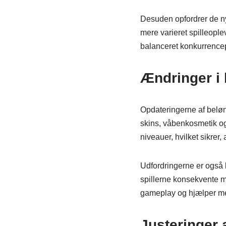
Desuden opfordrer de nye
mere varieret spilleople
balanceret konkurrence
Ændringer i 
Opdateringerne af beløn
skins, våbenkosmetik og 
niveauer, hvilket sikrer,
Udfordringerne er også b
spillerne konsekvente mu
gameplay og hjælper me
Justeringer 