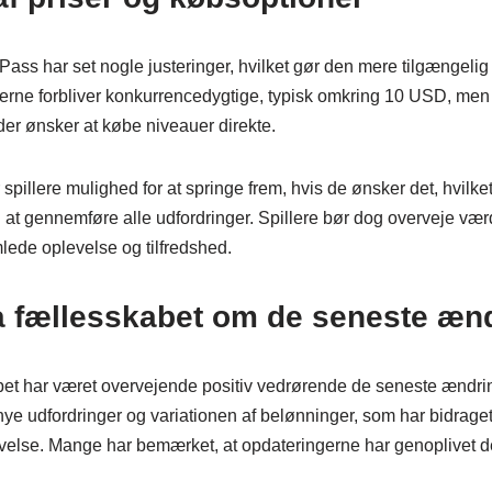
e Pass har set nogle justeringer, hvilket gør den mere tilgængelig
ne forbliver konkurrencedygtige, typisk omkring 10 USD, men d
 der ønsker at købe niveauer direkte.
spillere mulighed for at springe frem, hvis de ønsker det, hvi
il at gennemføre alle udfordringer. Spillere bør dog overveje væ
lede oplevelse og tilfredshed.
a fællesskabet om de seneste æn
et har været overvejende positiv vedrørende de seneste ændring
ye udfordringer og variationen af belønninger, som har bidraget
else. Mange har bemærket, at opdateringerne har genoplivet dere