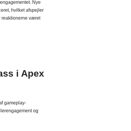
lerengagementet. Nye
ret, hvilket afspejler
r reaktionerne været
ass i Apex
 af gameplay-
pillerengagement og