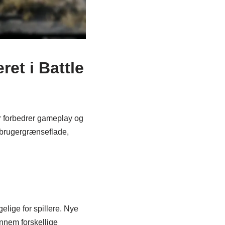
ret i Battle
er forbedrer gameplay og
 brugergrænseflade,
elige for spillere. Nye
nnem forskellige