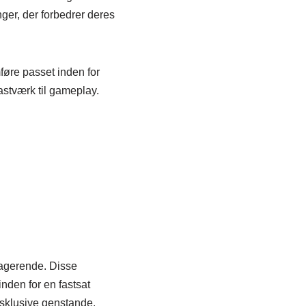
ger, der forbedrer deres
føre passet inden for
astværk til gameplay.
gagerende. Disse
nden for en fastsat
ksklusive genstande.