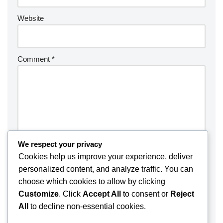
Website
Comment
*
We respect your privacy
Cookies help us improve your experience, deliver
personalized content, and analyze traffic. You can
choose which cookies to allow by clicking
Customize
. Click
Accept All
to consent or
Reject
Save my name, email, and website in this browser for the
All
to decline non-essential cookies.
next time I comment.